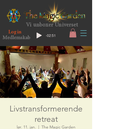
Vi unboxer Universet
Log in
-02:51
Medlemskab
Livstransformerende
retreat
lør. 11. jan.
  |  
The Magic Garden