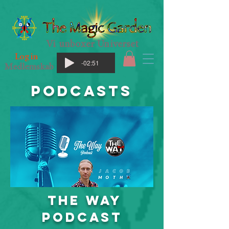
Vi unboxer Universet
Log in
-02:51
Medlemskab
PODCASTS
The Way
Podcast