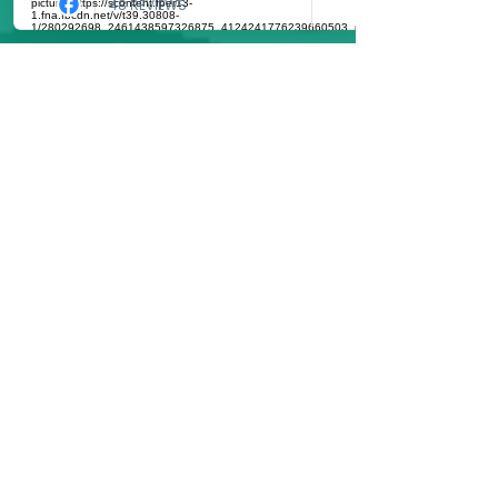
Join The Tribe
The Magic Garden er et
levende tempel og have for
healing, transformation og
opvågning.
Følg os på