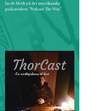
Jacob Moth på det amerikanske
podcastshow "Podcast The Way".