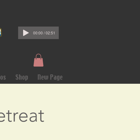
00:00 / 02:51
os
Shop
New Page
etreat