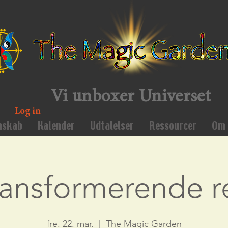
Vi unboxer Universet
Log in
mskab
Kalender
Udtalelser
Ressourcer
Om 
ransformerende r
fre. 22. mar.
  |  
The Magic Garden