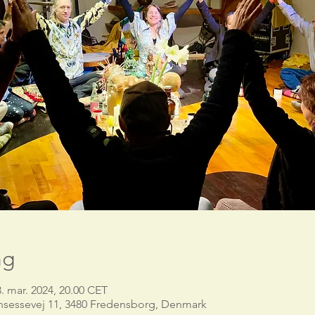
ng
3. mar. 2024, 20.00 CET
nsessevej 11, 3480 Fredensborg, Denmark