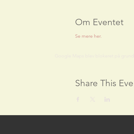
Om Eventet
Se mere her.
Google Maps blev blokeret på grund af
Share This Eve