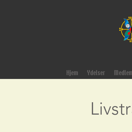
Hjem
Ydelser
Medle
Livst