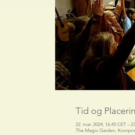
Tid og Placeri
22. mar. 2024, 16.45 CET – 2
The Magic Garden, Kronpri