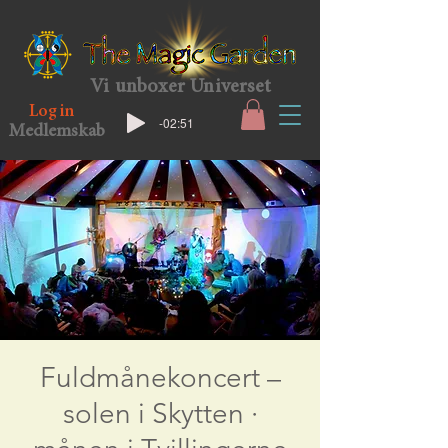
Vi unboxer Universet
Log in
-02:51
Medlemskab
Fuldmånekoncert –
solen i Skytten ·