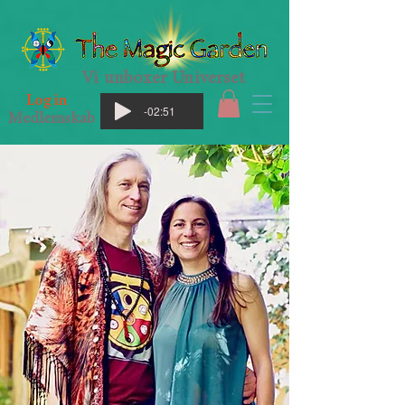
Vi unboxer Universet
Log in
-02:51
Medlemskab