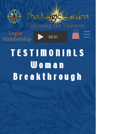
Unboxing the Universe
Log in
-02:51
Membership
TESTIMONIALS
Woman
Breakthrough