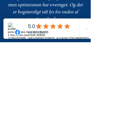
men optimismen har overtaget. Og der
er bogstaveligt talt lys for enden af
tunnelen.”
Helle, 36 år.
Join The Tribe
The Magic Garden is a living
temple and garden for
healing, transformation and
awakening.
Connect with
us