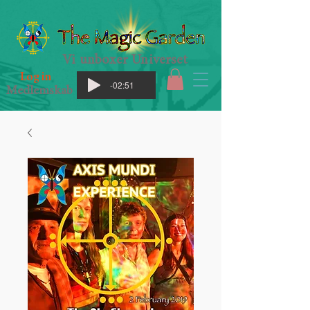
Vi unboxer Universet
Log in
-02:51
Medlemskab