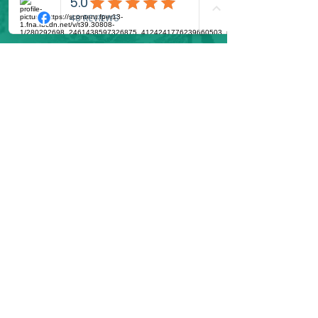
AM Studio ApS
Kronprinsessevej 11,
3480 Fredensborg,