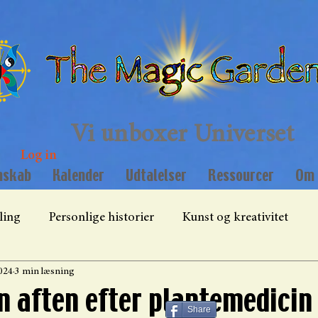
Vi unboxer Universet
Log in
mskab
Kalender
Udtalelser
Ressourcer
Om 
ling
Personlige historier
Kunst og kreativitet
2024
3 min læsning
The Magic Garden vision
n aften efter plantemedicin
Share