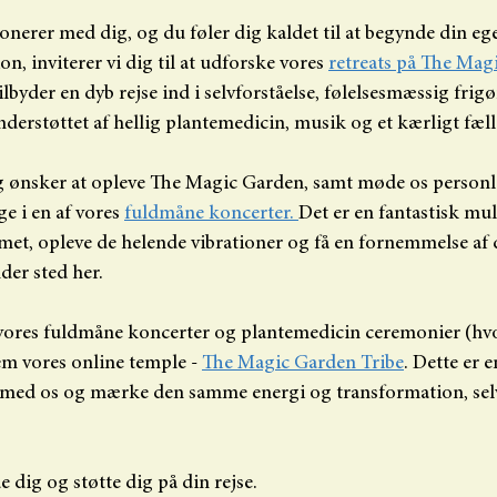
sonerer med dig, og du føler dig kaldet til at begynde din eg
n, inviterer vi dig til at udforske vores 
retreats på The Magi
tilbyder en dyb rejse ind i selvforståelse, følelsesmæssig frigø
nderstøttet af hellig plantemedicin, musik og et kærligt fæll
g ønsker at opleve The Magic Garden, samt møde os personli
e i en af vores 
fuldmåne koncerter. 
Det er en fantastisk mul
et, opleve de helende vibrationer og få en fornemmelse af 
der sted her.
vores fuldmåne koncerter og plantemedicin ceremonier (hvor 
em vores online temple - 
The Magic Garden Tribe
. Dette er 
ed os og mærke den samme energi og transformation, selv
e dig og støtte dig på din rejse.