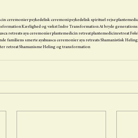
icin ceremonier
psykedelisk ceremoni
psykedelisk spirituel rejse
plantemedi
nsformation
Kærlighed og vækst
Indre Transformation
At bryde generation
usca retreats
aya ceremonier
plantemedicin retreat
plantemedicinretreat
Føle
inde familiens smerte
ayahuasca ceremonier
aya retreats
Shamanistisk Heling
ter retreat
Shamanisme
Heling og transformation