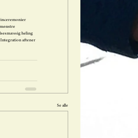
cinceremonier
smønstre
lsesmæssig heling
Integration aftener
Se alle