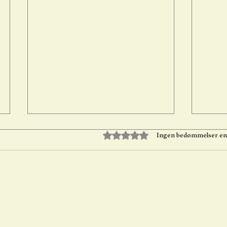
Bedømt til 0 ud af 5 stjerner.
Ingen bedømmelser e
Healing af familiebånd efter
Frihe