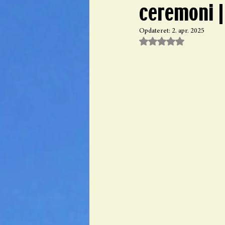
ceremoni |
Opdateret:
2. apr. 2025
Bedømt til NaN ud af 