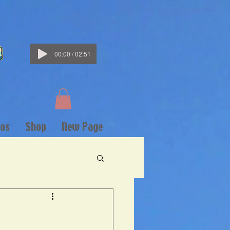
00:00 / 02:51
os
Shop
New Page