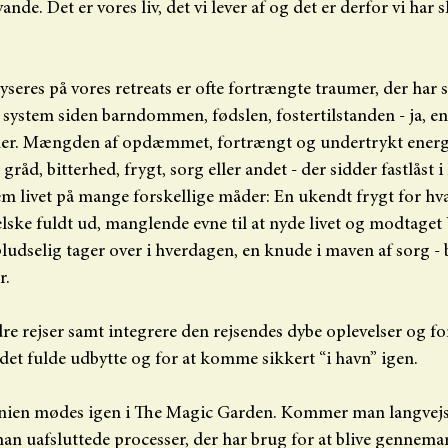
ande. Det er vores liv, det vi lever af og det er derfor vi har
yseres på vores retreats er ofte fortrængte traumer, der har s
 system siden barndommen, fødslen, fostertilstanden - ja, en
oner. Mængden af opdæmmet, fortrængt og undertrykt energi 
gråd, bitterhed, frygt, sorg eller andet - der sidder fastlåst 
em livet på mange forskellige måder: En ukendt frygt for hva
at elske fuldt ud, manglende evne til at nyde livet og modtaget
ludselig tager over i hverdagen, en knude i maven af sorg - b
r.
re rejser samt integrere den rejsendes dybe oplevelser og for
få det fulde udbytte og for at komme sikkert “i havn” igen.
nien mødes igen i The Magic Garden. Kommer man langvejs 
n uafsluttede processer, der har brug for at blive gennemar