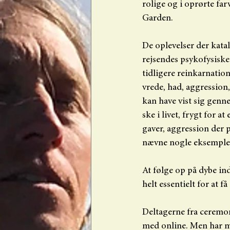
rolige og i oprørte farv
Garden.
De oplevelser der katal
rejsendes psykofysiske
tidligere reinkarnati
vrede, had, aggression, 
kan have vist sig genn
ske i livet, frygt for 
gaver, aggression der p
nævne nogle eksemple
At følge op på dybe ind
helt essentielt for at 
Deltagerne fra ceremo
med online. Men har ma