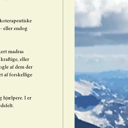
ykoterapeutiske 
- eller endog 
kert madras 
raftige, eller 
nogle af dem der 
 af forskellige 
 hjælpere. I er 
dsfelt.