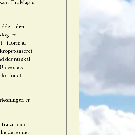
 skabt The Magic 
iddet i den 
dog fra 
- i form af 
i kropspanseret 
d der nu skal 
 Universets 
lot for at 
løsninger, er 
fra er man 
bejdet er det 