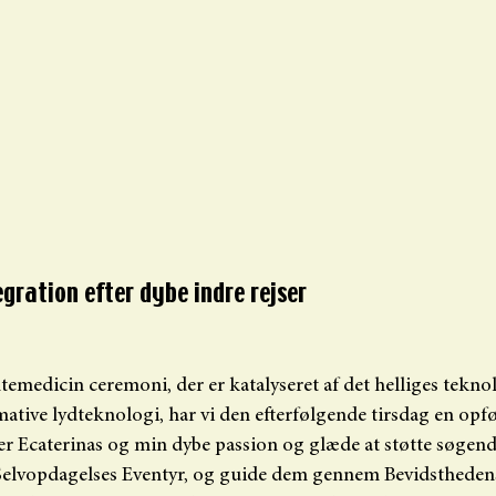
gration efter dybe indre rejser
ntemedicin ceremoni, der er katalyseret af det helliges tekno
ative lydteknologi, har vi den efterfølgende tirsdag en opf
 er Ecaterinas og min dybe passion og glæde at støtte søgend
Selvopdagelses Eventyr, og guide dem gennem Bevidsthedens