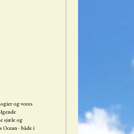
logier og vores 
ølgende 
e sjæle og 
 Ocean - både i 