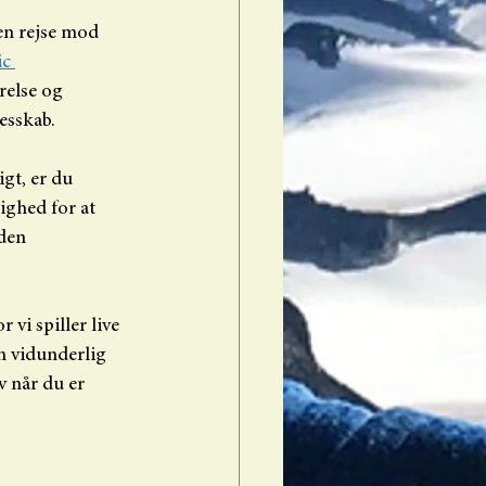
en rejse mod 
c 
relse og 
esskab.
gt, er du 
ighed for at 
den 
vi spiller live 
en vidunderlig 
 når du er 