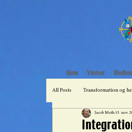
Hjem
Ydelser
Medle
All Posts
Transformation og he
Jacob Moth
13. nov. 
Plantemedicin og healing
Integratio