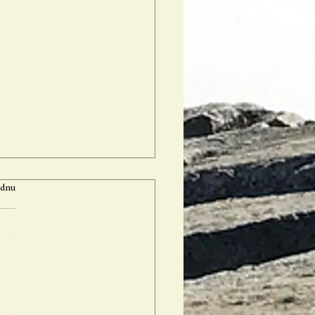
ndnu
d gennem tilgivelse: