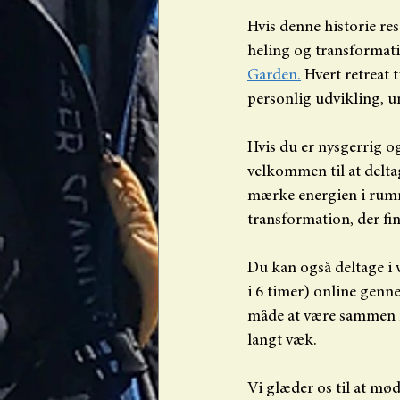
Hvis denne historie re
heling og transformatio
Garden.
 Hvert retreat 
personlig udvikling, u
Hvis du er nysgerrig o
velkommen til at deltag
mærke energien i rumm
transformation, der fin
Du kan også deltage i 
i 6 timer) online genn
måde at være sammen m
langt væk.
Vi glæder os til at mød