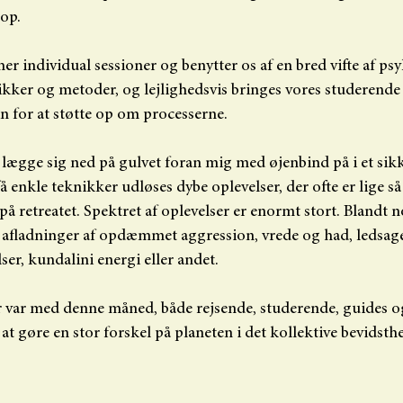
 op.
her individual sessioner og benytter os af en bred vifte af ps
kker og metoder, og lejlighedsvis bringes vores studerende 
n for at støtte op om processerne.
 lægge sig ned på gulvet foran mig med øjenbind på i et sik
 enkle teknikker udløses dybe oplevelser, der ofte er lige så k
å retreatet. Spektret af oplevelser er enormt stort. Blandt 
s afladninger af opdæmmet aggression, vrede og had, ledsaget
ser, kundalini energi eller andet.
der var med denne måned, både rejsende, studerende, guides og
at gøre en stor forskel på planeten i det kollektive bevidsthe