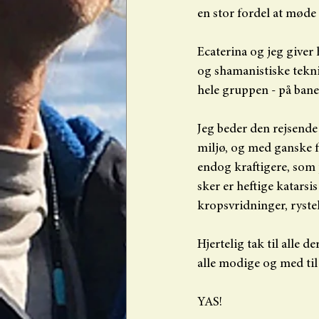
en stor fordel at møde
Ecaterina og jeg giver 
og shamanistiske tekni
hele gruppen - på bane
Jeg beder den rejsende
miljø, og med ganske få
endog kraftigere, som p
sker er heftige katarsi
kropsvridninger, rystel
Hjertelig tak til alle 
alle modige og med til 
YAS!