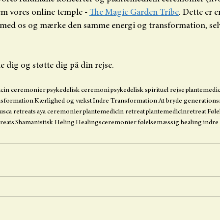
em vores online temple - 
The Magic Garden Tribe
. Dette er 
ed os og mærke den samme energi og transformation, selv
e dig og støtte dig på din rejse.
icin ceremonier
psykedelisk ceremoni
psykedelisk spirituel rejse
plantemedi
nsformation
Kærlighed og vækst
Indre Transformation
At bryde generation
usca retreats
aya ceremonier
plantemedicin retreat
plantemedicinretreat
Føle
treats
Shamanistisk Heling
Healingsceremonier
følelsemæssig healing
indre