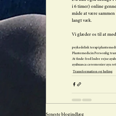
i 6 timer) online genn
måde at være sammen m
langt væk.
Vi glæder os til at mød
psykedelisk terapi
plantemed
Plantemedicin
Personlig tra
At finde fred
Indre rejse
ayah
ayahuasca ceremonier
aya re
Transformation og heling
Seneste blogindlæg