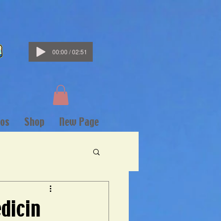
00:00 / 02:51
os
Shop
New Page
edicin