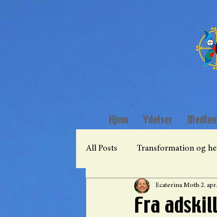
Hjem
Ydelser
Medle
All Posts
Transformation og he
Ecaterina Moth
2. apr
Plantemedicin og healing
Fra adskil