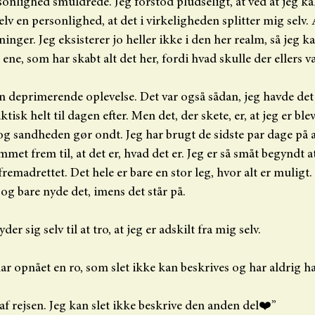
sonlighed smuldrede. Jeg forstod pludseligt, at ved at jeg ka
v en personlighed, at det i virkeligheden splitter mig selv. Al
ninger. Jeg eksisterer jo heller ikke i den her realm, så jeg k
e, som har skabt alt det her, fordi hvad skulle der ellers v
 deprimerende oplevelse. Det var også sådan, jeg havde det l
isk helt til dagen efter. Men det, der skete, er, at jeg er bleve
og sandheden gør ondt. Jeg har brugt de sidste par dage på at
met frem til, at det er, hvad det er. Jeg er så småt begyndt at
fremadrettet. Det hele er bare en stor leg, hvor alt er muligt.
 og bare nyde det, imens det står på. 
der sig selv til at tro, at jeg er adskilt fra mig selv.
 har opnået en ro, som slet ikke kan beskrives og har aldrig ha
 af rejsen. Jeg kan slet ikke beskrive den anden del❤️”