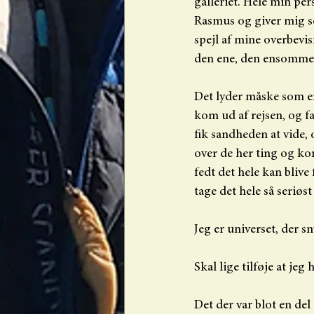
galleriet. Hele min per
Rasmus og giver mig sel
spejl af mine overbevis
den ene, den ensomme en
Det lyder måske som en
kom ud af rejsen, og fakt
fik sandheden at vide, 
over de her ting og kom
fedt det hele kan blive 
tage det hele så seriøst
Jeg er universet, der sny
Skal lige tilføje at jeg
Det der var blot en del