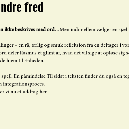
indre fred
5 stjerner.
en ikke beskrives med ord…
Men indimellem vælger en sjæl al
llinger – en rå, ærlig og smuk refleksion fra en deltager i vo
d deler Rasmus et glimt af, hvad det vil sige at opløse sig 
nde hjem til Enheden.
 spejl. En påmindelse.Til sidst i teksten finder du også en te
n integrationsproces.
er vi nu et uddrag her.