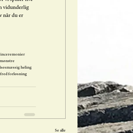
en vidunderlig 
 når du er 
cinceremonier
smønstre
lsesmæssig heling
 fred
forløsning
Se alle