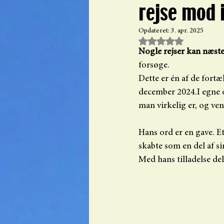
rejse mod 
Opdateret:
3. apr. 2025
Bedømt til NaN ud af 
Nogle rejser kan næst
forsøge.
Dette er én af de fortæ
december 2024.I egne or
man virkelig er, og ve
Hans ord er en gave. Et
skabte som en del af si
Med hans tilladelse del