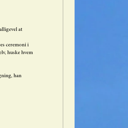
ligevel at 
res ceremoni i 
selv, huske hvem 
gning, han 