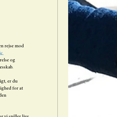
en rejse mod 
c 
relse og 
esskab.
gt, er du 
ighed for at 
den 
vi spiller live 