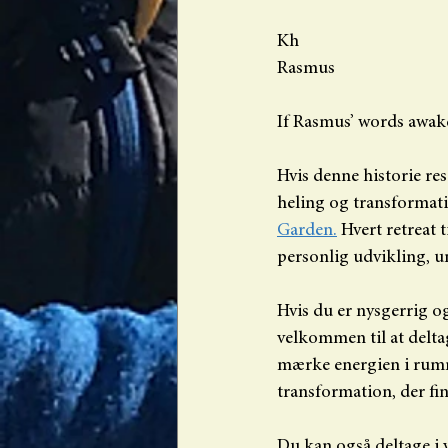
Kh
Rasmus
If Rasmus’ words awak
Hvis denne historie re
heling og transformatio
Garden.
 Hvert retreat 
personlig udvikling, u
Hvis du er nysgerrig o
velkommen til at deltag
mærke energien i rumm
transformation, der fin
Du kan også deltage i 