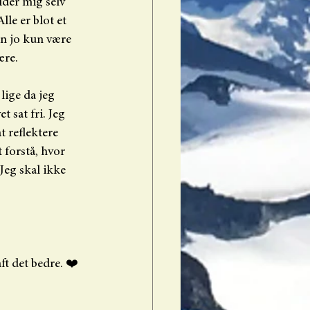
lder mig selv 
le er blot et 
an jo kun være 
ære. 
ige da jeg 
t sat fri. Jeg 
 reflektere 
 forstå, hvor 
 Jeg skal ikke 
ft det bedre. ❤️ 