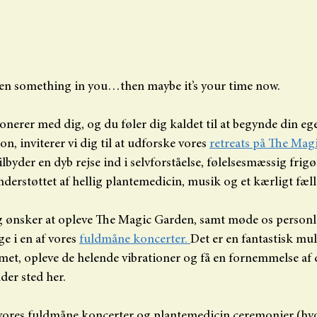
en something in you…then maybe it’s your time now.
sonerer med dig, og du føler dig kaldet til at begynde din eg
n, inviterer vi dig til at udforske vores 
retreats på The Magi
tilbyder en dyb rejse ind i selvforståelse, følelsesmæssig frigø
nderstøttet af hellig plantemedicin, musik og et kærligt fæll
g ønsker at opleve The Magic Garden, samt møde os personli
e i en af vores 
fuldmåne koncerter. 
Det er en fantastisk mul
et, opleve de helende vibrationer og få en fornemmelse af 
der sted her.
vores fuldmåne koncerter og plantemedicin ceremonier (hvor 