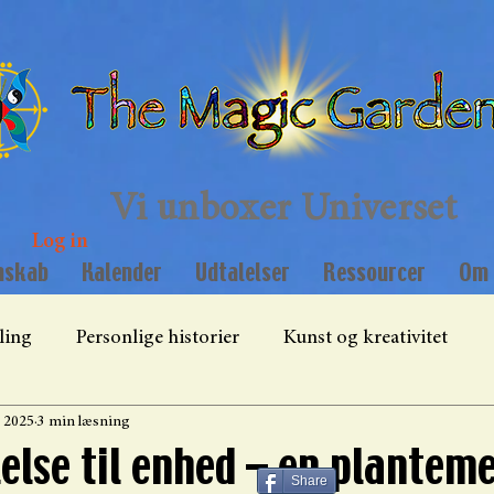
Vi unboxer Universet
Log in
mskab
Kalender
Udtalelser
Ressourcer
Om 
ling
Personlige historier
Kunst og kreativitet
. 2025
3 min læsning
The Magic Garden vision
lelse til enhed – en plantem
Share