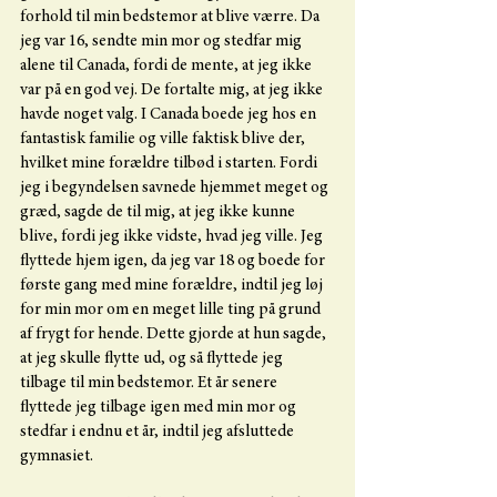
forhold til min bedstemor at blive værre. Da 
jeg var 16, sendte min mor og stedfar mig 
alene til Canada, fordi de mente, at jeg ikke 
var på en god vej. De fortalte mig, at jeg ikke 
havde noget valg. I Canada boede jeg hos en 
fantastisk familie og ville faktisk blive der, 
hvilket mine forældre tilbød i starten. Fordi 
jeg i begyndelsen savnede hjemmet meget og 
græd, sagde de til mig, at jeg ikke kunne 
blive, fordi jeg ikke vidste, hvad jeg ville. Jeg 
flyttede hjem igen, da jeg var 18 og boede for 
første gang med mine forældre, indtil jeg løj 
for min mor om en meget lille ting på grund 
af frygt for hende. Dette gjorde at hun sagde, 
at jeg skulle flytte ud, og så flyttede jeg 
tilbage til min bedstemor. Et år senere 
flyttede jeg tilbage igen med min mor og 
stedfar i endnu et år, indtil jeg afsluttede 
gymnasiet.