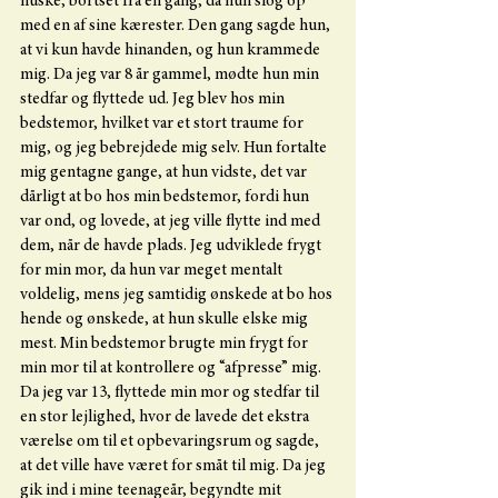
huske, bortset fra en gang, da hun slog op 
med en af sine kærester. Den gang sagde hun, 
at vi kun havde hinanden, og hun krammede 
mig. Da jeg var 8 år gammel, mødte hun min 
stedfar og flyttede ud. Jeg blev hos min 
bedstemor, hvilket var et stort traume for 
mig, og jeg bebrejdede mig selv. Hun fortalte 
mig gentagne gange, at hun vidste, det var 
dårligt at bo hos min bedstemor, fordi hun 
var ond, og lovede, at jeg ville flytte ind med 
dem, når de havde plads. Jeg udviklede frygt 
for min mor, da hun var meget mentalt 
voldelig, mens jeg samtidig ønskede at bo hos 
hende og ønskede, at hun skulle elske mig 
mest. Min bedstemor brugte min frygt for 
min mor til at kontrollere og “afpresse” mig. 
Da jeg var 13, flyttede min mor og stedfar til 
en stor lejlighed, hvor de lavede det ekstra 
værelse om til et opbevaringsrum og sagde, 
at det ville have været for småt til mig. Da jeg 
gik ind i mine teenageår, begyndte mit 