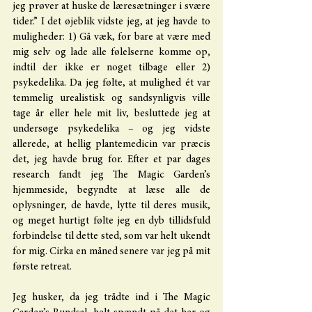
jeg prøver at huske de læresætninger i svære 
tider.” I det øjeblik vidste jeg, at jeg havde to 
muligheder: 1) Gå væk, for bare at være med 
mig selv og lade alle følelserne komme op, 
indtil der ikke er noget tilbage eller 2) 
psykedelika. Da jeg følte, at mulighed ét var 
temmelig urealistisk og sandsynligvis ville 
tage år eller hele mit liv, besluttede jeg at 
undersøge psykedelika – og jeg vidste 
allerede, at hellig plantemedicin var præcis 
det, jeg havde brug for. Efter et par dages 
research fandt jeg The Magic Garden’s 
hjemmeside, begyndte at læse alle de 
oplysninger, de havde, lytte til deres musik, 
og meget hurtigt følte jeg en dyb tillidsfuld 
forbindelse til dette sted, som var helt ukendt 
for mig. Cirka en måned senere var jeg på mit 
første retreat.
Jeg husker, da jeg trådte ind i The Magic 