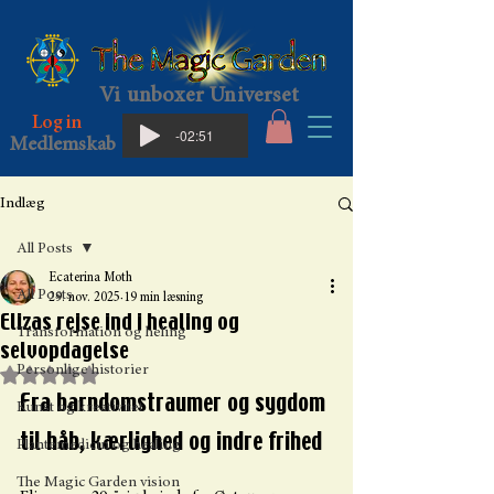
Vi unboxer Universet
Log in
-02:51
Medlemskab
Indlæg
All Posts
Ecaterina Moth
All Posts
29. nov. 2025
19 min læsning
Elizas rejse ind i healing og
Transformation og heling
selvopdagelse
Personlige historier
Bedømt til NaN ud af 5 stjerner.
Fra barndomstraumer og sygdom 
Kunst og kreativitet
til håb, kærlighed og indre frihed
Plantemedicin og healing
The Magic Garden vision