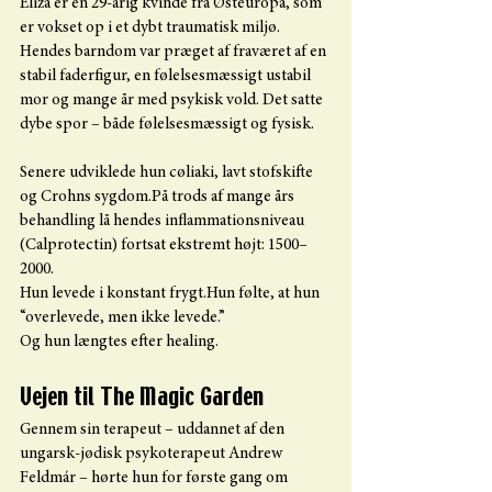
Eliza er en 29-årig kvinde fra Østeuropa, som 
er vokset op i et dybt traumatisk miljø.
Hendes barndom var præget af fraværet af en 
stabil faderfigur, en følelsesmæssigt ustabil 
mor og mange år med psykisk vold. Det satte 
dybe spor – både følelsesmæssigt og fysisk.
Senere udviklede hun cøliaki, lavt stofskifte 
og Crohns sygdom.På trods af mange års 
behandling lå hendes inflammationsniveau 
(Calprotectin) fortsat ekstremt højt: 1500–
2000.
Hun levede i konstant frygt.Hun følte, at hun 
“overlevede, men ikke levede.”
Og hun længtes efter healing.
Vejen til The Magic Garden
Gennem sin terapeut – uddannet af den 
ungarsk-jødisk psykoterapeut Andrew 
Feldmár – hørte hun for første gang om 