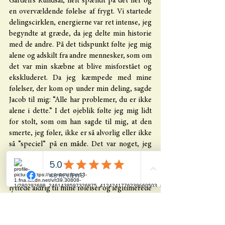
Garden’s Rundsal, helt spændt på det her og 
en overvældende følelse af frygt. Vi startede 
delingscirklen, energierne var ret intense, jeg 
begyndte at græde, da jeg delte min historie 
med de andre. På det tidspunkt følte jeg mig 
alene og adskilt fra andre mennesker, som om 
det var min skæbne at blive misforstået og 
ekskluderet. Da jeg kæmpede med mine 
følelser, der kom op under min deling, sagde 
Jacob til mig: “Alle har problemer, du er ikke 
alene i dette.” I det øjeblik følte jeg mig lidt 
for stolt, som om han sagde til mig, at den 
smerte, jeg føler, ikke er så alvorlig eller ikke 
så “speciel” på en måde. Det var noget, jeg 
havde lyttet til i mange år fra mine forældre: 
“Hvorfor kommer du ikke over dig selv? “Det 
var for længe siden, kom videre!.” Min familie 
lyttede aldrig til mine følelser og legitimerede 
dem derfor aldrig. Min første ceremoni 
transformerede fuldstændigt betydningen af 
Jacobs ord, og jeg forstod, at smerte og 