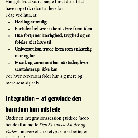
Hun gik fra at være bange for at dø → til at 
have noget dyrebart at leve for.
I dag ved hun, at:
Healing er mulig
Fortiden behøver ikke at styre fremtiden
Hun fortjener kærlighed, tryghed og en 
følelse af at høre til
Universet kan træde frem som en kærlig 
mor og far
Musik og ceremoni kan nå steder, hvor 
samtaleterapi ikke kan
For hver ceremoni føler hun sig mere og 
mere som sig selv.
Integration – at genvinde den 
barndom hun mistede
Under en integrationssession guidede Jacob 
hende til at møde 
Den Kosmiske Moder og 
Fader
 – universelle arketyper for ubetinget 