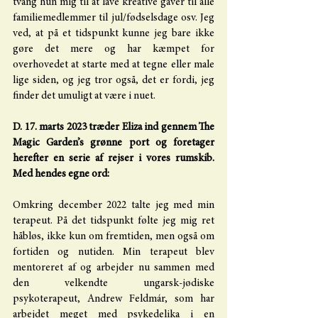
tvang hun mig til at lave kreative gaver til alle 
familiemedlemmer til jul/fødselsdage osv. Jeg 
ved, at på et tidspunkt kunne jeg bare ikke 
gøre det mere og har kæmpet for 
overhovedet at starte med at tegne eller male 
lige siden, og jeg tror også, det er fordi, jeg 
finder det umuligt at være i nuet.
D. 17. marts 2023 træder Eliza ind gennem The 
Magic Garden’s grønne port og foretager 
herefter en serie af rejser i vores rumskib. 
Med hendes egne ord:
Omkring december 2022 talte jeg med min 
terapeut. På det tidspunkt følte jeg mig ret 
håbløs, ikke kun om fremtiden, men også om 
fortiden og nutiden. Min terapeut blev 
mentoreret af og arbejder nu sammen med 
den velkendte ungarsk-jødiske 
psykoterapeut, Andrew Feldmár, som har 
arbejdet meget med psykedelika i en 