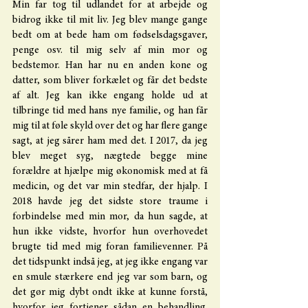
Min far tog til udlandet for at arbejde og 
bidrog ikke til mit liv. Jeg blev mange gange 
bedt om at bede ham om fødselsdagsgaver, 
penge osv. til mig selv af min mor og 
bedstemor. Han har nu en anden kone og 
datter, som bliver forkælet og får det bedste 
af alt. Jeg kan ikke engang holde ud at 
tilbringe tid med hans nye familie, og han får 
mig til at føle skyld over det og har flere gange 
sagt, at jeg sårer ham med det. I 2017, da jeg 
blev meget syg, nægtede begge mine 
forældre at hjælpe mig økonomisk med at få 
medicin, og det var min stedfar, der hjalp. I 
2018 havde jeg det sidste store traume i 
forbindelse med min mor, da hun sagde, at 
hun ikke vidste, hvorfor hun overhovedet 
brugte tid med mig foran familievenner. På 
det tidspunkt indså jeg, at jeg ikke engang var 
en smule stærkere end jeg var som barn, og 
det gør mig dybt ondt ikke at kunne forstå, 
hvorfor jeg fortjener sådan en behandling. 