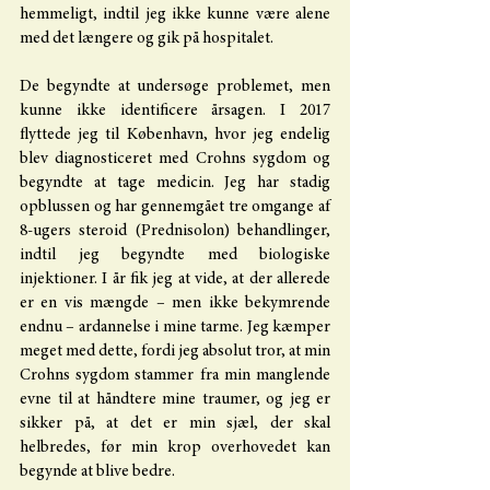
hemmeligt, indtil jeg ikke kunne være alene 
med det længere og gik på hospitalet. 
De begyndte at undersøge problemet, men 
kunne ikke identificere årsagen. I 2017 
flyttede jeg til København, hvor jeg endelig 
blev diagnosticeret med Crohns sygdom og 
begyndte at tage medicin. Jeg har stadig 
opblussen og har gennemgået tre omgange af 
8-ugers steroid (Prednisolon) behandlinger, 
indtil jeg begyndte med biologiske 
injektioner. I år fik jeg at vide, at der allerede 
er en vis mængde – men ikke bekymrende 
endnu – ardannelse i mine tarme. Jeg kæmper 
meget med dette, fordi jeg absolut tror, at min 
Crohns sygdom stammer fra min manglende 
evne til at håndtere mine traumer, og jeg er 
sikker på, at det er min sjæl, der skal 
helbredes, før min krop overhovedet kan 
begynde at blive bedre.