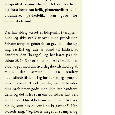
terapeutisk sammenhæng. Det var fra ham, 
jeg først hørte om hellig plantemedicin og de 
vidundere, psykedelika kan gøre for 
menneskets sind.
Der har aldrig været et tidspunkt i terapien, 
hvor jeg ikke var klar over mine problemer. 
Selvom terapien generelt var gavnlig, følte jeg 
mig fastlåst og ude af stand til faktisk at 
håndtere den “bagage”, jeg har båret på i de 
sidste 28 år. Der er en stor forskel mellem at 
vide noget med din hverdagsbevidsthed og at 
VIDE det samme i en ændret 
bevidsthedstilstand. Jeg husker, at jeg spurgte 
min terapeut: "Hvad gør du, når du kender 
dine problemer godt, men ikke kan håndtere 
dem, og det føles som om du sidder fast i en 
uendelig cyklus af bekymringer, hvor du lever 
dit liv, som om du var i en krigszone?" Han 
svarede mig: “Jeg lærte meget af svampe, og 