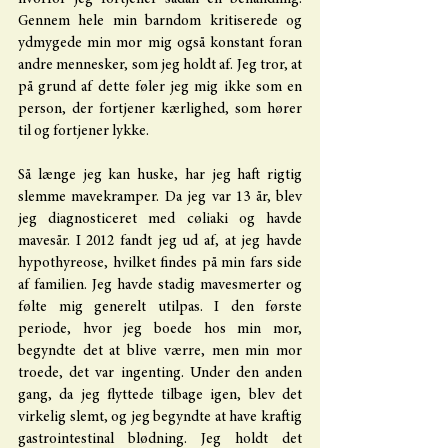
Gennem hele min barndom kritiserede og 
ydmygede min mor mig også konstant foran 
andre mennesker, som jeg holdt af. Jeg tror, at 
på grund af dette føler jeg mig ikke som en 
person, der fortjener kærlighed, som hører 
til og fortjener lykke.
Så længe jeg kan huske, har jeg haft rigtig 
slemme mavekramper. Da jeg var 13 år, blev 
jeg diagnosticeret med cøliaki og havde 
mavesår. I 2012 fandt jeg ud af, at jeg havde 
hypothyreose, hvilket findes på min fars side 
af familien. Jeg havde stadig mavesmerter og 
følte mig generelt utilpas. I den første 
periode, hvor jeg boede hos min mor, 
begyndte det at blive værre, men min mor 
troede, det var ingenting. Under den anden 
gang, da jeg flyttede tilbage igen, blev det 
virkelig slemt, og jeg begyndte at have kraftig 
gastrointestinal blødning. Jeg holdt det 