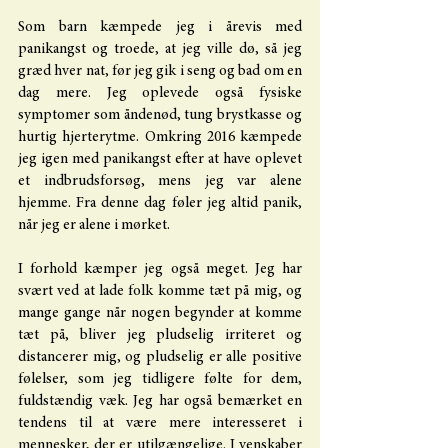
Som barn kæmpede jeg i årevis med 
panikangst og troede, at jeg ville dø, så jeg 
græd hver nat, før jeg gik i seng og bad om en 
dag mere. Jeg oplevede også fysiske 
symptomer som åndenød, tung brystkasse og 
hurtig hjerterytme. Omkring 2016 kæmpede 
jeg igen med panikangst efter at have oplevet 
et indbrudsforsøg, mens jeg var alene 
hjemme. Fra denne dag føler jeg altid panik, 
når jeg er alene i mørket.
I forhold kæmper jeg også meget. Jeg har 
svært ved at lade folk komme tæt på mig, og 
mange gange når nogen begynder at komme 
tæt på, bliver jeg pludselig irriteret og 
distancerer mig, og pludselig er alle positive 
følelser, som jeg tidligere følte for dem, 
fuldstændig væk. Jeg har også bemærket en 
tendens til at være mere interesseret i 
mennesker, der er utilgængelige. I venskaber 