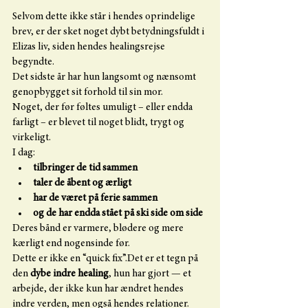
Selvom dette ikke står i hendes oprindelige 
brev, er der sket noget dybt betydningsfuldt i 
Elizas liv, siden hendes healingsrejse 
begyndte.
Det sidste år har hun langsomt og nænsomt 
genopbygget sit forhold til sin mor.
Noget, der før føltes umuligt – eller endda 
farligt – er blevet til noget blidt, trygt og 
virkeligt.
I dag:
tilbringer de tid sammen
taler de åbent og ærligt
har de været på ferie sammen
og de har endda stået på ski side om side
Deres bånd er varmere, blødere og mere 
kærligt end nogensinde før.
Dette er ikke en “quick fix”.Det er et tegn på 
den 
dybe indre healing
, hun har gjort — et 
arbejde, der ikke kun har ændret hendes 
indre verden, men også hendes relationer.