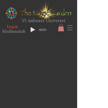
Vi unboxer Universet
Log in
-02:51
Medlemskab