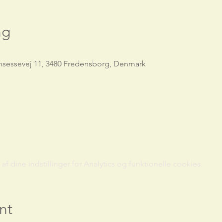
ng
nsessevej 11, 3480 Fredensborg, Denmark
 dine indstillinger for Analytics og funktionelle cookies.
nt