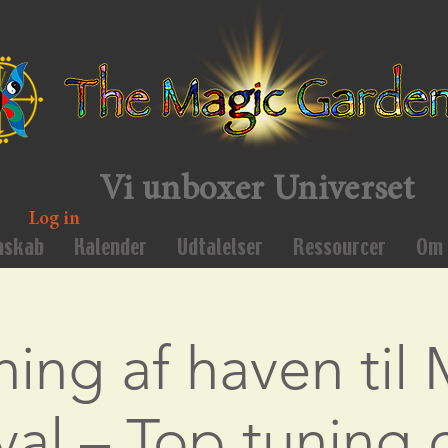
Vi unboxer Universet
Log in
mskab
Kalender
Udtalelser
Ressourcer
Om 
ing af haven til
val – Top tuning 