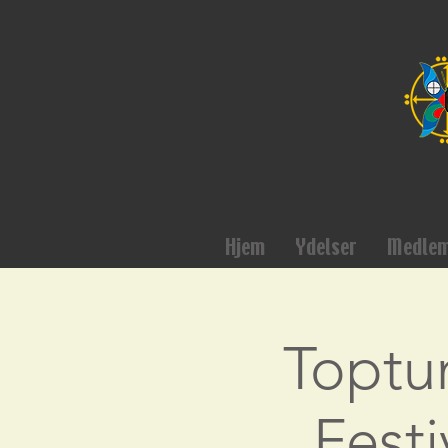
Hjem
Ydelser
Medle
Toptun
Festi