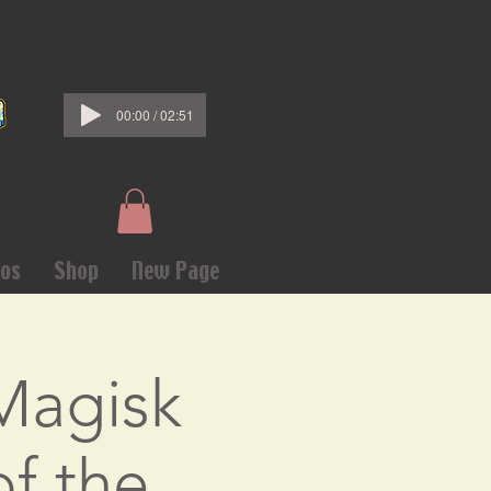
00:00 / 02:51
os
Shop
New Page
 Magisk
of the