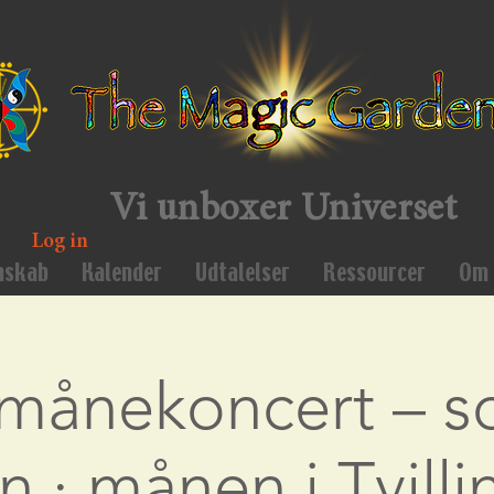
Vi unboxer Universet
Log in
mskab
Kalender
Udtalelser
Ressourcer
Om 
månekoncert – so
n · månen i Tvill