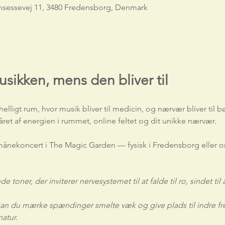
nsessevej 11, 3480 Fredensborg, Denmark
usikken, mens den bliver til
elligt rum, hvor musik bliver til medicin, og nærvær bliver til b
ret af energien i rummet, online feltet og dit unikke nærvær.
ånekoncert i The Magic Garden — fysisk i Fredensborg eller 
toner, der inviterer nervesystemet til at falde til ro, sindet til at 
n du mærke spændinger smelte væk og give plads til indre fre
atur.