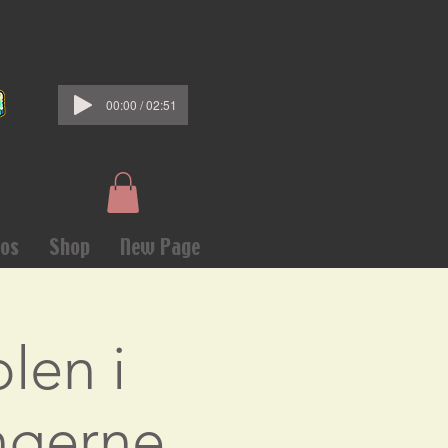
00:00 / 02:51
os
Shop
New Page
len i
ingerne