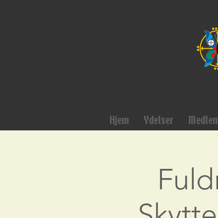
Hjem
Ydelser
Medle
Fuld
Skytte