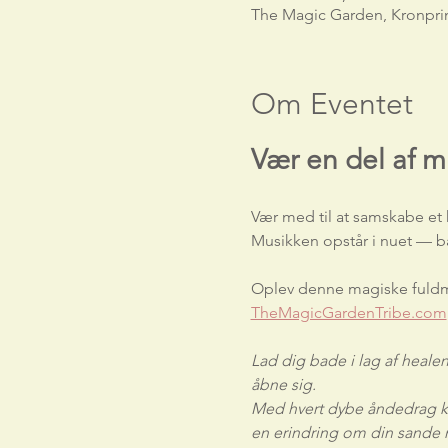
The Magic Garden, Kronpri
Om Eventet
Vær en del af m
Vær med til at samskabe et h
Musikken opstår i nuet — bå
Oplev denne magiske fuldm
TheMagicGardenTribe.com
Lad dig bade i lag af healende 
åbne sig.
Med hvert dybe åndedrag ka
en erindring om din sande n