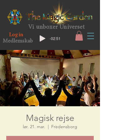
Vi unboxer Universet
Log in
-02:51
Medlemskab
Magisk rejse
lør. 21. mar.
  |  
Fredensborg