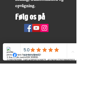
opvågning.
Følg os på