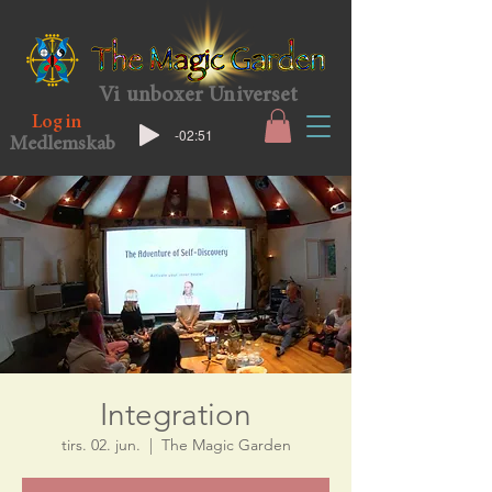
Vi unboxer Universet
Log in
-02:51
Medlemskab
Integration
tirs. 02. jun.
  |  
The Magic Garden