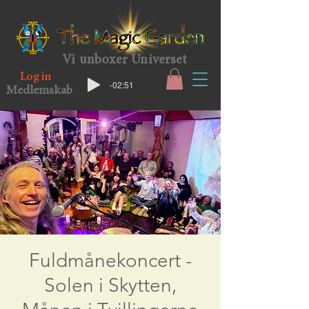
Vi unboxer Universet
Log in
-02:51
Medlemskab
Fuldmånekoncert -
Solen i Skytten,