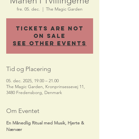
Månen i Tvillingerne
fre. 05. dec.
  |  
The Magic Garden
Tickets Are Not
on Sale
See other events
Tid og Placering
05. dec. 2025, 19.00 – 21.00
The Magic Garden, Kronprinsessevej 11,
3480 Fredensborg, Denmark
Om Eventet
En Månedlig Ritual med Musik, Hjerte & 
Nærvær