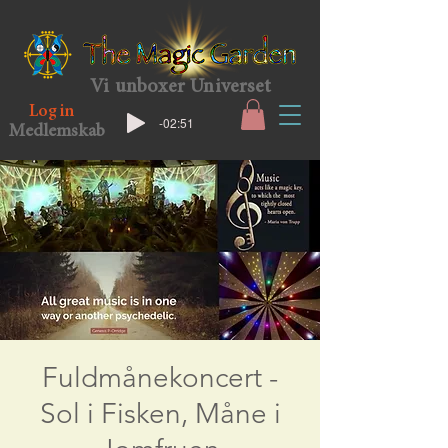
Vi unboxer Universet
Log in
-02:51
Medlemskab
Fuldmånekoncert -
Sol i Fisken, Måne i