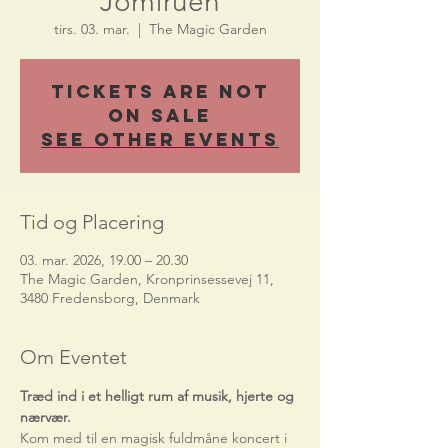
Jomfruen
tirs. 03. mar.
  |  
The Magic Garden
Tickets Are Not
on Sale
See other events
Tid og Placering
03. mar. 2026, 19.00 – 20.30
The Magic Garden, Kronprinsessevej 11,
3480 Fredensborg, Denmark
Om Eventet
Træd ind i et helligt rum af musik, hjerte og 
nærvær.
Kom med til en magisk fuldmåne koncert i 