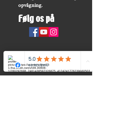
opvågning.
Følg os på