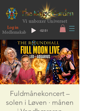
Vi unboxer Universet
Log in
-02:51
Medlemskab
Fuldmånekoncert –
solen i Løven · månen