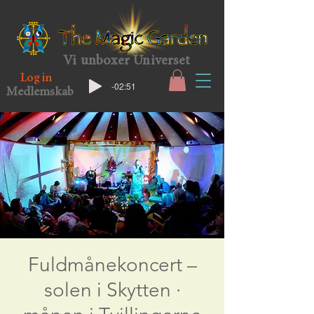
Vi unboxer Universet
Log in
-02:51
Medlemskab
Fuldmånekoncert –
solen i Skytten ·