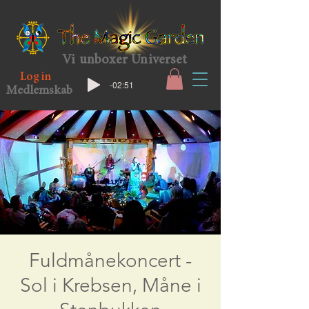
Vi unboxer Universet
Log in
-02:51
Medlemskab
Fuldmånekoncert -
Sol i Krebsen, Måne i