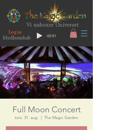
Vi unboxer Universet
Log in
-02:51
Medlemskab
Full Moon Concert
tors. 31. aug.
  |  
The Magic Garden