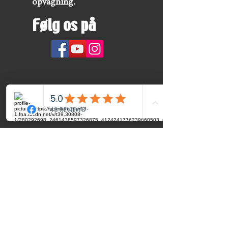
opvågning.
Følg os på