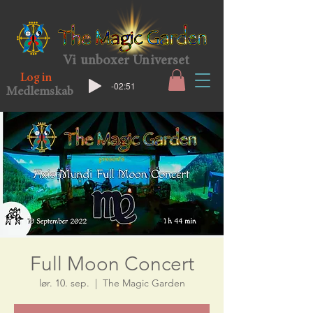
Vi unboxer Universet
Log in
-02:51
Medlemskab
Full Moon Concert
lør. 10. sep.
  |  
The Magic Garden