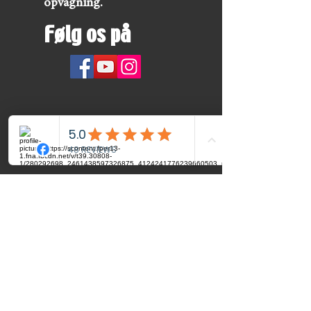
opvågning.
Følg os på