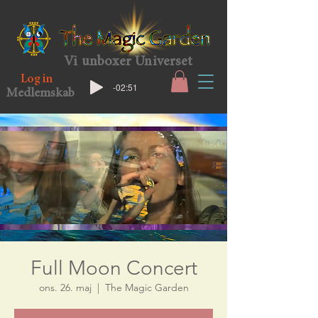
Vi unboxer Universet
Log in
-02:51
Medlemskab
Full Moon Concert
ons. 26. maj
  |  
The Magic Garden