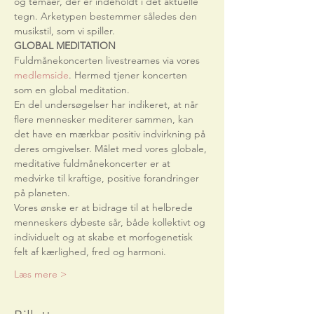
og temaer, der er indeholdt i det aktuelle 
tegn. Arketypen bestemmer således den 
musikstil, som vi spiller.
GLOBAL MEDITATION
Fuldmånekoncerten livestreames via vores 
medlemside
. Hermed tjener koncerten 
som en global meditation.
En del undersøgelser har indikeret, at når 
flere mennesker mediterer sammen, kan 
det have en mærkbar positiv indvirkning på 
deres omgivelser. Målet med vores globale, 
meditative fuldmånekoncerter er at 
medvirke til kraftige, positive forandringer 
på planeten.
Vores ønske er at bidrage til at helbrede 
menneskers dybeste sår, både kollektivt og 
individuelt og at skabe et morfogenetisk 
felt af kærlighed, fred og harmoni.
Læs mere >