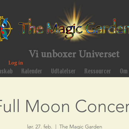
Vi unboxer Universet
Log in
mskab
Kalender
Udtalelser
Ressourcer
Om 
Full Moon Concer
lør. 27. feb.
  |  
The Magic Garden