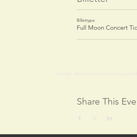
Billettype
Full Moon Concert Ti
Google Maps blev blokeret på grund af
Share This Eve