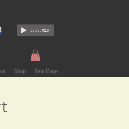
00:00 / 02:51
os
Shop
New Page
t