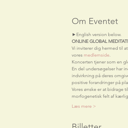
Om Eventet
►English version below.    
ONLINE GLOBAL MEDITAT
Vi inviterer dig hermed til 
vores 
medlemside
.
Koncerten tjener som en gl
En del undersøgelser har in
indvirkning på deres omgive
positive forandringer på pl
Vores ønske er at bidrage ti
morfogenetisk felt af kærli
Læs mere >
Billetter