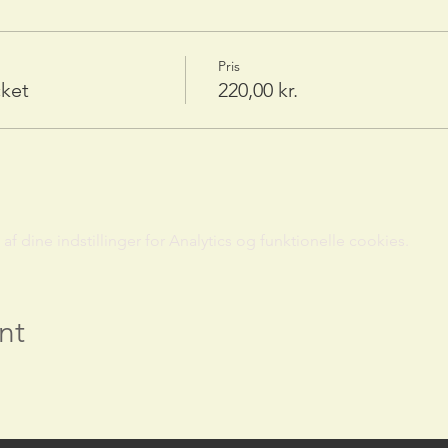
Pris
cket
220,00 kr.
 dine indstillinger for Analytics og funktionelle cookies.
nt