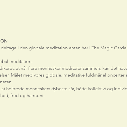
ION
at deltage i den globale meditation enten her i The Magic Garden 
obal meditation.
dikeret, at når flere mennesker mediterer sammen, kan det hav
lser. Målet med vores globale, meditative fuldmånekoncerter er 
aneten.
l at helbrede menneskers dybeste sår, både kollektivt og individ
ghed, fred og harmoni.