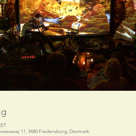
ng
CET
nsessevej 11, 3480 Fredensborg, Denmark