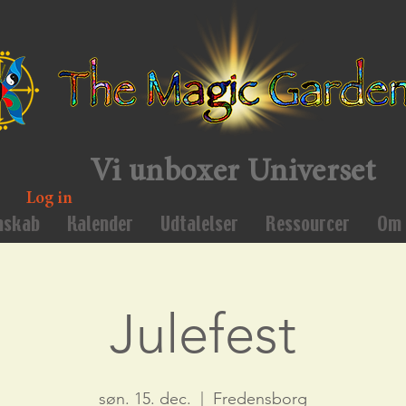
Vi unboxer Universet
Log in
mskab
Kalender
Udtalelser
Ressourcer
Om 
Julefest
søn. 15. dec.
  |  
Fredensborg