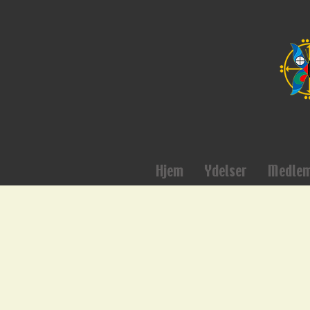
Hjem
Ydelser
Medle