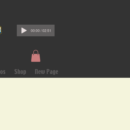
00:00 / 02:51
os
Shop
New Page