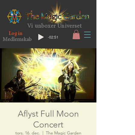
Vi unboxer Universet
Log in
-02:51
Medlemskab
Aflyst Full Moon
Concert
tors. 16. dec.
  |  
The Magic Garden