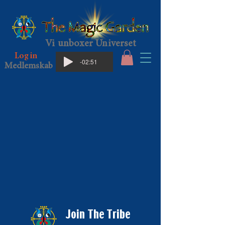
Vi unboxer Universet
Log in
-02:51
Medlemskab
Join The Tribe