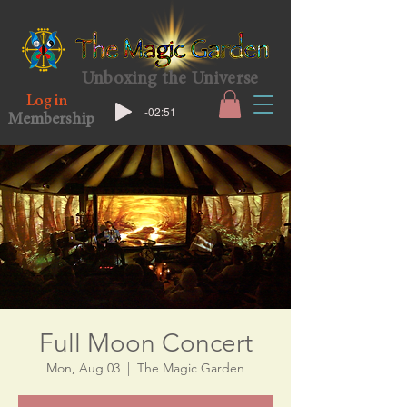
Unboxing the Universe
Log in
-02:51
Membership
Full Moon Concert
Mon, Aug 03
  |  
The Magic Garden