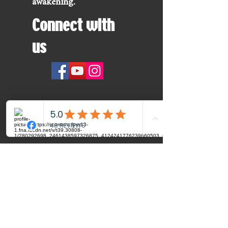
awakening.
Connect with
us