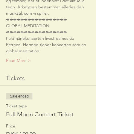
og temaer, der er indeholdt i det aktuelle 
tegn. Arketypen bestemmer således den 
musikstil, som vi spiller.
⇼⇼⇼⇼⇼⇼⇼⇼⇼⇼⇼⇼⇼⇼⇼⇼⇼
GLOBAL MEDITATION
⇼⇼⇼⇼⇼⇼⇼⇼⇼⇼⇼⇼⇼⇼⇼⇼⇼
Fuldmånekoncerten livestreames via 
Patreon. Hermed tjener koncerten som en 
global meditation.
Read More >
Tickets
Sale ended
Ticket type
Full Moon Concert Ticket
Price