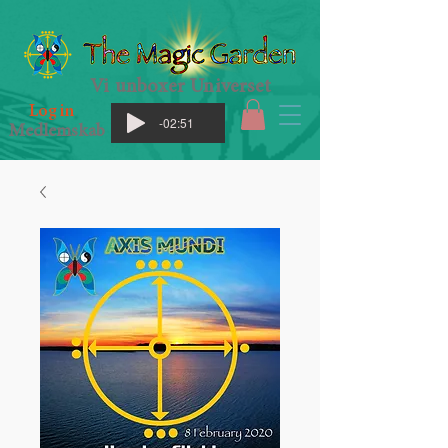
Vi unboxer Universet
Log in
-02:51
Medlemskab