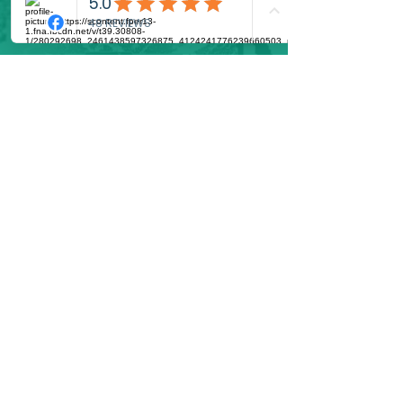
AM Studio ApS
Kronprinsessevej 11,
3480 Fredensborg,