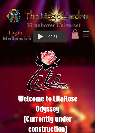
Vi unboxer Universet
Log in
-02:51
Medlemskab
Welcome to
LilaRose
Odyssey
(Currently under
construction)