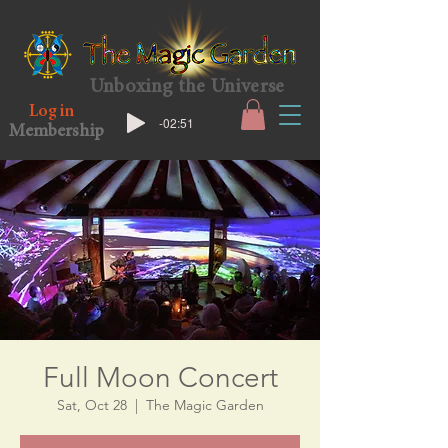
Unboxing the Universe
Log in
-02:51
Membership
Full Moon Concert
Sat, Oct 28
  |  
The Magic Garden