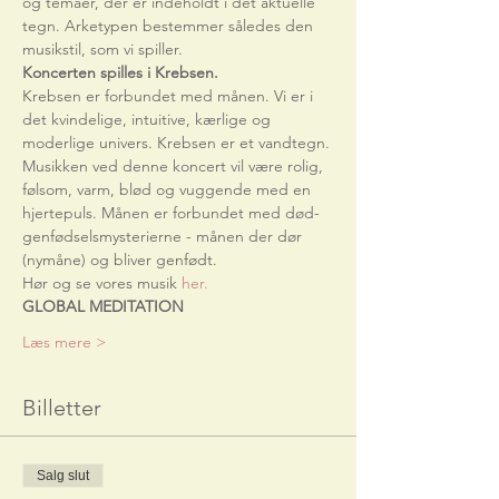
og temaer, der er indeholdt i det aktuelle 
tegn. Arketypen bestemmer således den 
musikstil, som vi spiller. 
Koncerten spilles i Krebsen.
Krebsen er forbundet med månen. Vi er i 
det kvindelige, intuitive, kærlige og 
moderlige univers. Krebsen er et vandtegn. 
Musikken ved denne koncert vil være rolig, 
følsom, varm, blød og vuggende med en 
hjertepuls. Månen er forbundet med død-
genfødselsmysterierne - månen der dør 
(nymåne) og bliver genfødt.
Hør og se vores musik 
her.
GLOBAL MEDITATION
Læs mere >
Billetter
Salg slut