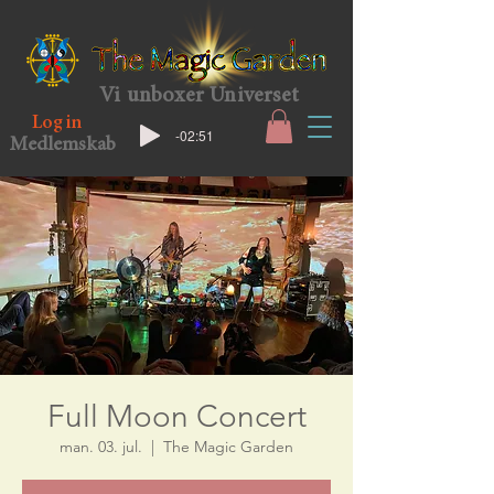
Vi unboxer Universet
Log in
-02:51
Medlemskab
Full Moon Concert
man. 03. jul.
  |  
The Magic Garden