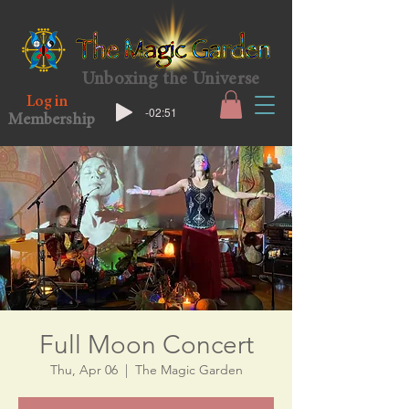
Unboxing the Universe
Log in
-02:51
Membership
Full Moon Concert
Thu, Apr 06
  |  
The Magic Garden