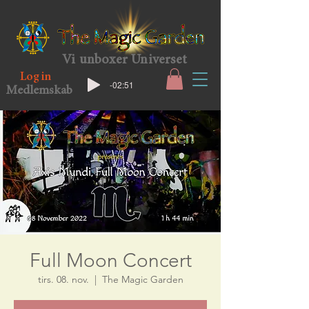
Vi unboxer Universet
Log in
-02:51
Medlemskab
Full Moon Concert
tirs. 08. nov.
  |  
The Magic Garden