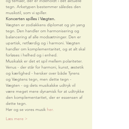
og temaer, der er indeholdt i det aktuelle 
tegn. Arketypen bestemmer således den 
musikstil, som vi spiller. 
Koncerten spilles i Vægten.
Vægten er zodiakkens diplomat og yin yang 
tegn. Den handler om harmonisering og 
balancering af alle modsætninger. Den er 
upartisk, retfærdig og i harmoni. Vægten 
handler om komplementaritet, og at alt skal 
forløses i helhed og i enhed.
Musikalsk er det et spil mellem polariteter. 
Venus - der står for harmoni, kunst, æstetik 
og kærlighed - hersker over både Tyrens 
og Vægtens tegn, men dette tegn - 
Vægten - og dets musikalske udtryk vil 
være meget mere dynamisk for at udtrykke 
den komplementaritet, der er essensen af 
dette tegn.
Hør og se vores musik 
her.
Læs mere >