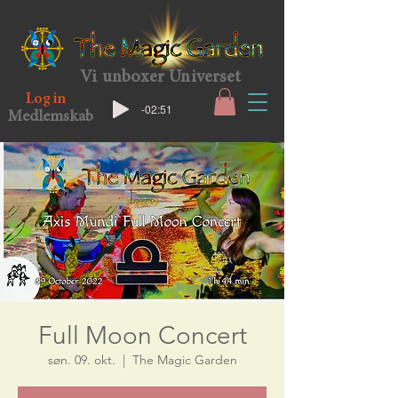
Vi unboxer Universet
Log in
-02:51
Medlemskab
Full Moon Concert
søn. 09. okt.
  |  
The Magic Garden