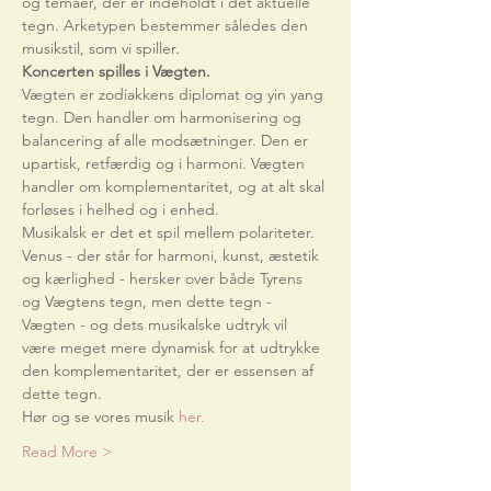
og temaer, der er indeholdt i det aktuelle 
tegn. Arketypen bestemmer således den 
musikstil, som vi spiller. 
Koncerten spilles i Vægten.
Vægten er zodiakkens diplomat og yin yang 
tegn. Den handler om harmonisering og 
balancering af alle modsætninger. Den er 
upartisk, retfærdig og i harmoni. Vægten 
handler om komplementaritet, og at alt skal 
forløses i helhed og i enhed.
Musikalsk er det et spil mellem polariteter. 
Venus - der står for harmoni, kunst, æstetik 
og kærlighed - hersker over både Tyrens 
og Vægtens tegn, men dette tegn - 
Vægten - og dets musikalske udtryk vil 
være meget mere dynamisk for at udtrykke 
den komplementaritet, der er essensen af 
dette tegn.
Hør og se vores musik 
her.
Read More >