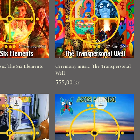
c: The Six Elements
Ceremony music: The Transpersonal
Well
Pris
555,00 kr.
t