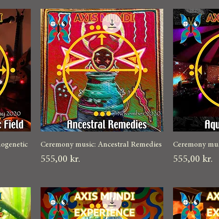
ogenetic
Ceremony music: Ancestral Remedies
Ceremony musi
Pris
Pris
555,00 kr.
555,00 kr.