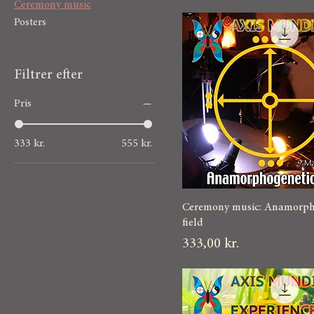
Ceremony music
Posters
Filtrer efter
Pris
333 kr.
555 kr.
Ceremony music: Anamorph
field
Pris
333,00 kr.