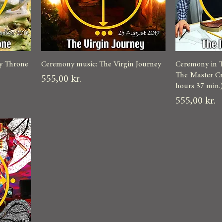
y Throne
Ceremony music: The Virgin Journey
Ceremony in 
The Master Cr
Pris
555,00 kr.
hours 37 min.
Pris
555,00 kr.