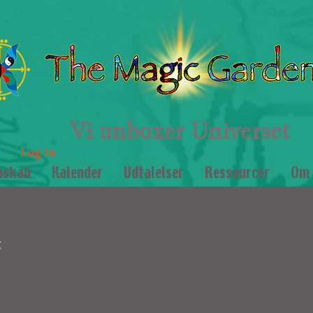
Vi unboxer Universet
Log in
mskab
Kalender
Udtalelser
Ressourcer
Om 
c