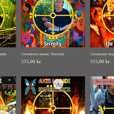
eams
Ceremony music: Serenity
Ceremony musi
Pris
Pris
555,00 kr.
555,00 kr.
New produc