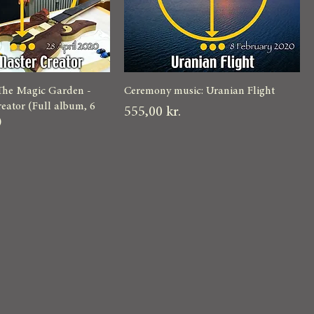
The Magic Garden -
Ceremony music: Uranian Flight
eator (Full album, 6
Pris
555,00 kr.
)