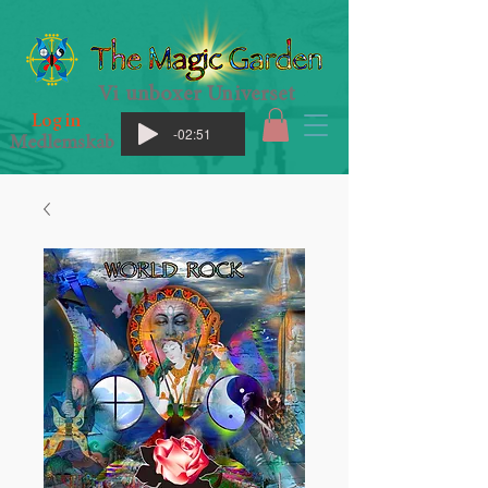
Vi unboxer Universet
Log in
-02:51
Medlemskab