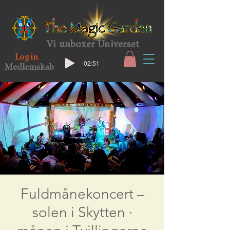
Vi unboxer Universet
Log in
-02:51
Medlemskab
Fuldmånekoncert –
solen i Skytten ·